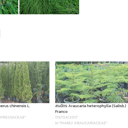
erus chinensis L.
สนฉัตร Araucaria heterophylla (Salisb.)
Franco
CUPRESSACEAE"
09/04/2017
In "FAMILY ARAUCARIACEAE"