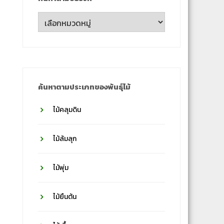
ค้นหา
ตาม
ชื่อ
วงศ์
ค้นหาตามประเภทของพันธุ์ไม้
ไม้คลุมดิน
ไม้ล้มลุก
ไม้พุ่ม
ไม้ยืนต้น