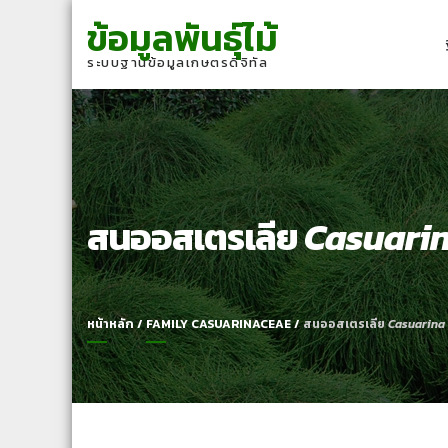
Skip
Skip
ข้อมูลพันธุ์ไม้
to
to
navigation
content
ระบบฐานข้อมูลเกษตรดิจิทัล
สนออสเตรเลีย
Casuarin
หน้าหลัก
/
FAMILY CASUARINACEAE
/
สนออสเตรเลีย
Casuarina 