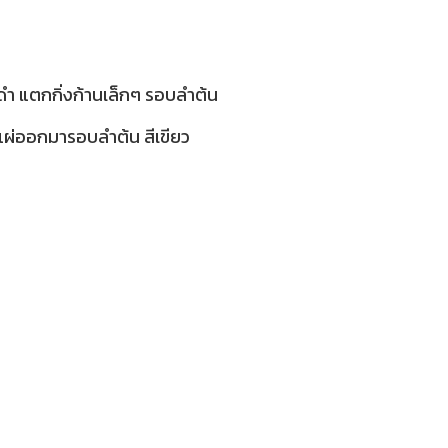
สีดำ แตกกิ่งก้านเล็กๆ รอบลำต้น
่แผ่ออกมารอบลำต้น สีเขียว