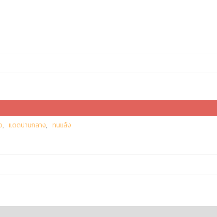
ว
แดดปานกลาง
ทนแล้ง