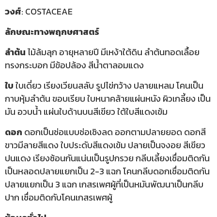
วงศ์
: COSTACEAE
ลักษณะทางพฤกษศาสตร์
ลำต้น
ไม้ล้มลุก อายุหลายปี มีเหง้าใต้ดิน ลำต้นทอดเลื้อย
ทรงกระบอก มีข้อปล้อง สีน้ำตาลอมแดง
ใบ
ใบเดี่ยว เรียงเวียนสลับ รูปไข่กว้าง ปลายแหลม โคนเป็น
กาบหุ้มลำต้น ขอบเรียบ ใบหนาคล้ายแผ่นหนัง ผิวเกลี้ยง เป็น
มัน อวบน้ำ แผ่นใบด้านบนสีเขียว ใต้ใบสีแดงเข้ม
ดอก
ดอกเป็นช่อแบบช่อเชิงลด ออกตามปลายยอด ดอกสี
ขาวมีลายสีแดง ใบประดับสีแดงเข้ม ปลายเป็นจงอย สีเขียว
ปนแดง เรียงซ้อนกันแน่นเป็นรูปกรวย กลีบเลี้ยงเชื่อมติดกัน
เป็นหลอดปลายแยกเป็น 2-3 แฉก โคนกลีบดอกเชื่อมติดกัน
ปลายแยกเป็น 3 แฉก เกสรเพศผู้ที่เป็นหมันพัฒนาเป็นกลีบ
ปาก เชื่อมติดกับโคนเกสรเพศผู้