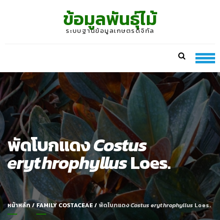
Skip
Skip
ข้อมูลพันธุ์ไม้
to
to
navigation
content
ระบบฐานข้อมูลเกษตรดิจิทัล
พัดโบกแดง
Costus
erythrophyllus
Loes.
หน้าหลัก
/
FAMILY COSTACEAE
/
พัดโบกแดง
Costus erythrophyllus
Loes.