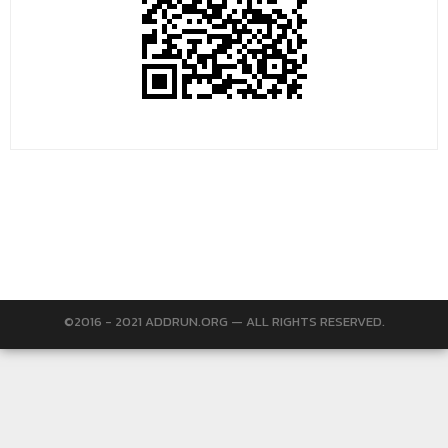
©2016 - 2021 ADDRUN.ORG — ALL RIGHTS RESERVED.