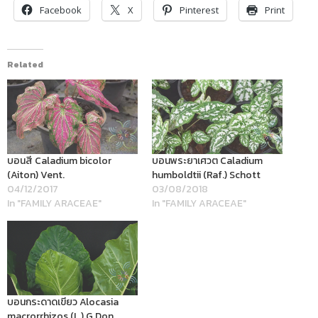
Facebook
X
Pinterest
Print
Related
บอนสี Caladium bicolor
บอนพระยาเศวต Caladium
(Aiton) Vent.
humboldtii (Raf.) Schott
04/12/2017
03/08/2018
In "FAMILY ARACEAE"
In "FAMILY ARACEAE"
บอนกระดาดเขียว Alocasia
macrorrhizos (L.) G.Don