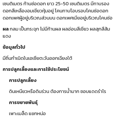
เซนติเมตร ก้านช่อดอก ยาว 25-50 เซนติเมตร มีกาบรอง
ดอกสีเหลืองอมเขียวหุ้มอยู่ โคนกาบโอบรอบโคนช่อดอก
ดอกเพศผู้อยู่บริเวณส่วนบน ดอกเพศเมียอยู่บริเวณโคนช่อ
ผล
กลม เป็นกระจุก ไม่มีก้านผล ผลอ่อนสีเขียว ผลสุกสีส้ม
แดง
ข้อมูลทั่วไป
มีถิ่นกำเนิดในเอเชียตะวันออกเฉียงใต้
การปลูกเลี้ยงและการใช้ประโยชน์
การปลูกเลี้ยง
ดินเหนียวหรือดินร่วน ต้องการน้ำมาก ชอบแดดรำไร
การขยายพันธุ์
เพาะเมล็ด แยกหน่อ