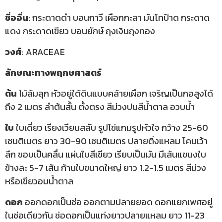
ชื่ออื่น
: กระดาดดำ บอนกาวี เผือกกะลา มันโทป้าด กระดาด
แดง กระดาดเขียว บอนยักษ์ ถุงเงินถุงทอง
วงศ์
: ARACEAE
ลักษณะทางพฤกษศาสตร์
ต้น
ไม้ล้มลุก หัวอยู่ใต้ดินแบบคล้ายเผือก เจริญเป็นกอสูงได้
ถึง 2 เมตร ลำต้นสั้น ตั้งตรง สีม่วงปนสีน้ำตาล อวบน้ำ
ใบ
ใบเดี่ยว เรียงเวียนสลับ รูปไข่แกมรูปหัวใจ กว้าง 25-60
เซนติเมตร ยาว 30-90 เซนติเมตร ปลายติ่งแหลม โคนเว้า
ลึก ขอบเป็นคลื่น แผ่นใบสีเขียว เรียบเป็นมัน มีเส้นแขนงใบ
ข้างละ 5-7 เส้น ก้านใบขนาดใหญ่ ยาว 1.2-1.5 เมตร สีม่วง
หรือเขียวอมน้ำตาล
ดอก
ออกดอกเป็นช่อ ออกตามปลายยอด ดอกแยกเพศอยู่
ในช่อเดียวกัน ช่อดอกเป็นแท่งยาวปลายแหลม ยาว 11-23