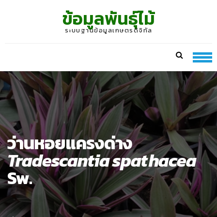
Skip
Skip
ข้อมูลพันธุ์ไม้
to
to
navigation
content
ระบบฐานข้อมูลเกษตรดิจิทัล
ว่านหอยแครงด่าง
Tradescantia spathacea
Sw.