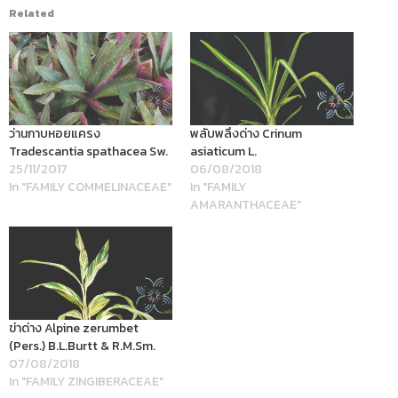
Related
ว่านกาบหอยแครง
พลับพลึงด่าง Crinum
Tradescantia spathacea Sw.
asiaticum L.
25/11/2017
06/08/2018
In "FAMILY COMMELINACEAE"
In "FAMILY
AMARANTHACEAE"
ข่าด่าง Alpine zerumbet
(Pers.) B.L.Burtt & R.M.Sm.
07/08/2018
In "FAMILY ZINGIBERACEAE"