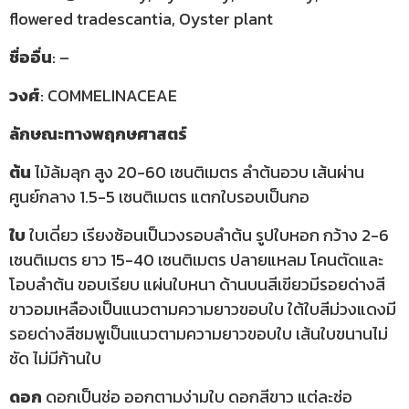
flowered tradescantia, Oyster plant
ชื่ออื่น
: –
วงศ์
: COMMELINACEAE
ลักษณะทางพฤกษศาสตร์
ต้น
ไม้ล้มลุก สูง 20-60 เซนติเมตร ลำต้นอวบ เส้นผ่าน
ศูนย์กลาง 1.5-5 เซนติเมตร แตกใบรอบเป็นกอ
ใบ
ใบเดี่ยว เรียงซ้อนเป็นวงรอบลำต้น รูปใบหอก กว้าง 2-6
เซนติเมตร ยาว 15-40 เซนติเมตร ปลายแหลม โคนตัดและ
โอบลำต้น ขอบเรียบ แผ่นใบหนา ด้านบนสีเขียวมีรอยด่างสี
ขาวอมเหลืองเป็นแนวตามความยาวขอบใบ ใต้ใบสีม่วงแดงมี
รอยด่างสีชมพูเป็นแนวตามความยาวขอบใบ เส้นใบขนานไม่
ชัด ไม่มีก้านใบ
ดอก
ดอกเป็นช่อ ออกตามง่ามใบ ดอกสีขาว แต่ละช่อ