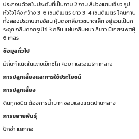
ประกอบด้วยใบประดับที่เป็นกาบ 2 กาบ สีม่วงแกมเขียว รูป
หัวใจโค้ง กว้าง 3-6 เซนติเมตร ยาว 3-4 เซนติเมตร โคนกาบ
ทั้งสองประกบเกยซ้อน หุ้มดอกสีขาวขนาดเล็ก อยู่รวมเป็นก
ระจุก กลีบดอกรูปไข่ 3 กลีบ แผ่นกลีบหนา สีขาว มีเกสรเพศผู้
6 เกสร
ข้อมูลทั่วไป
มีถิ่นกำเนิดในแถบเม็กซิโก คิวบา และอเมริกากลาง
การปลูกเลี้ยงและการใช้ประโยชน์
การปลูกเลี้ยง
ดินทุกชนิด
ต้องการน้ำมาก
ชอบแสงแดดปานกลาง
การขยายพันธุ์
ปักชำ แยกกอ