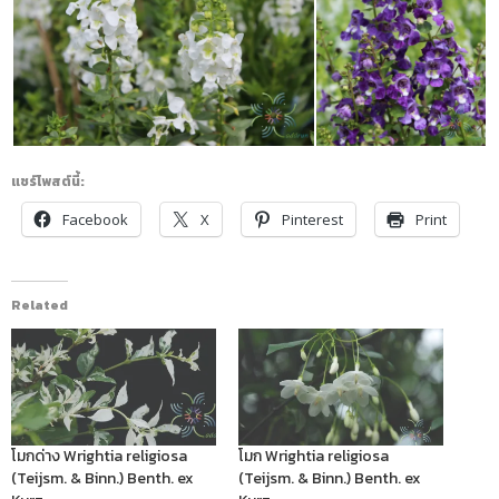
แชร์โพสต์นี้:
Facebook
X
Pinterest
Print
Related
โมกด่าง Wrightia religiosa
โมก Wrightia religiosa
(Teijsm. & Binn.) Benth. ex
(Teijsm. & Binn.) Benth. ex