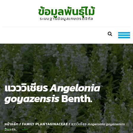
Skip
Skip
ข้อมูลพันธุ์ไม้
to
to
navigation
content
ระบบฐานข้อมูลเกษตรดิจิทัล
แวววิเชียร
Angelonia
goyazensis
Benth.
หน้าหลัก
/
FAMILY PLANTAGINACEAE
/
แวววิเชียร
Angelonia goyazensis
Benth.