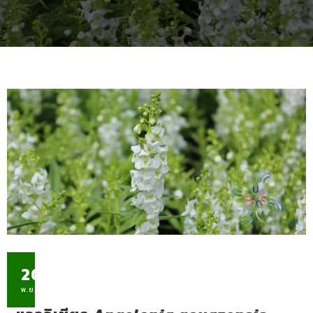
20
พ.ย.