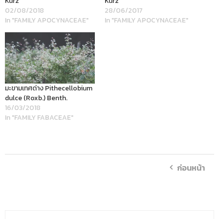
Kurz
Kurz
02/08/2018
28/06/2017
In "FAMILY APOCYNACEAE"
In "FAMILY APOCYNACEAE"
มะขามเทศด่าง Pithecellobium
dulce (Roxb.) Benth.
16/03/2018
In "FAMILY FABACEAE"
ก่อนหน้า