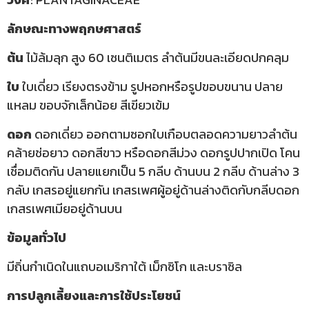
ลักษณะทางพฤกษศาสตร์
ต้น
ไม้ล้มลุก สูง 60 เซนติเมตร ลำต้นมีขนละเอียดปกคลุม
ใบ
ใบเดี่ยว เรียงตรงข้าม รูปหอกหรือรูปขอบขนาน ปลาย
แหลม ขอบจักเล็กน้อย สีเขียวเข้ม
ดอก
ดอกเดี่ยว ออกตามซอกใบเกือบตลอดความยาวลำต้น
คล้ายช่อยาว ดอกสีขาว หรือดอกสีม่วง ดอกรูปปากเปิด โคน
เชื่อมติดกัน ปลายแยกเป็น 5 กลีบ ด้านบน 2 กลีบ ด้านล่าง 3
กลับ เกสรอยู่แยกกัน เกสรเพศผู้อยู่ด้านล่างติดกับกลีบดอก
เกสรเพศเมียอยู่ด้านบน
ข้อมูลทั่วไป
มีถิ่นกำเนิดในแถบอเมริกาใต้ เม็กซิโก และบราซิล
การปลูกเลี้ยงและการใช้ประโยชน์