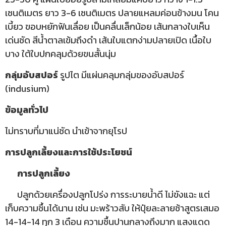
เซนติเมตร ยาว 3-6 เซนติเมตร ปลายแหลมค่อนข้างมน โคน
เบี้ยว ขอบหยักฟันเลื่อย เป็นคลื่นเล็กน้อย เส้นกลางใบเห็น
เด่นชัด สีน้ำตาลเข้มถึงดำ เส้นใบแตกง่ามปลายเปิด เนื้อใบ
บาง ใต้ใบปกคลุมด้วยขนสั้นนุ่ม
กลุ่มอับสปอร์
รูปไต มีแผ่นคลุมกลุ่มของอับสปอร์
(indusium)
ข้อมูลทั่วไป
ไม่ทราบที่มาแน่ชัด นำเข้าจากยุโรป
การปลูกเลี้ยงและการใช้ประโยชน์
การปลูกเลี้ยง
ปลูกด้วยเครื่องปลูกโปร่ง การระบายน้ำดี ไม่ขังแฉะ แต่
เก็บความชื้นได้นาน เช่น มะพร้าวสับ ให้ปุ๋ยละลายช้าสูตรเสมอ
14-14-14 ทุก 3 เดือน ความชื้นปานกลางถึงมาก แสงแดด