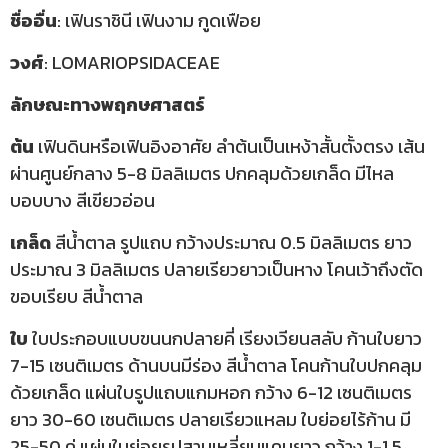
ชื่ออื่น
: เฟินราชินี เฟินงาม กูดเฟือย
วงศ์
: LOMARIOPSIDACEAE
ลักษณะทางพฤกษศาสตร์
ต้น
เฟินดินหรือเฟินอิงอาศัย ลำต้นเป็นเหง้าสั้นตั้งตรง เส้น
ผ่านศูนย์กลาง 5-8 มิลลิเมตร ปกคลุมด้วยเกล็ด มีไหล
บอบบาง สีเขียวอ่อน
เกล็ด
สีน้ำตาล รูปแถบ กว้างประมาณ 0.5 มิลลิเมตร ยาว
ประมาณ 3 มิลลิเมตร ปลายเรียวยาวเป็นหาง โคนเว้าถึงตัด
ขอบเรียบ สีน้ำตาล
ใบ
ใบประกอบแบบขนนกปลายคี่ เรียงเวียนสลับ ก้านใบยาว
7-15 เซนติเมตร ด้านบนมีร่อง สีน้ำตาล โคนก้านใบปกคลุม
ด้วยเกล็ด แผ่นใบรูปแถบแกมหอก กว้าง 6-12 เซนติเมตร
ยาว 30-60 เซนติเมตร ปลายเรียวแหลม ใบย่อยไร้ก้าน มี
25-50 คู่ แผ่นใบย่อยรูปสามเหลี่ยมแคบยาว กว้าง 1-1.5