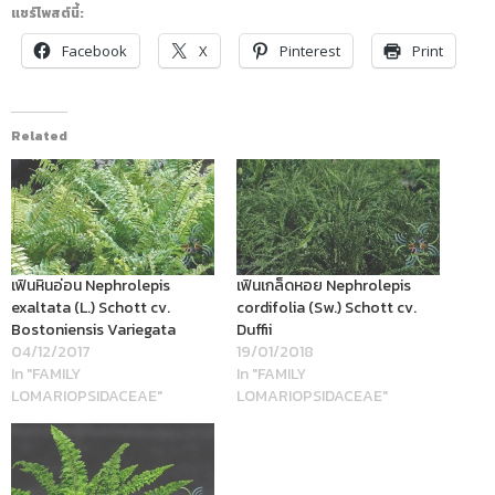
แชร์โพสต์นี้:
Facebook
X
Pinterest
Print
Related
เฟินหินอ่อน Nephrolepis
เฟินเกล็ดหอย Nephrolepis
exaltata (L.) Schott cv.
cordifolia (Sw.) Schott cv.
Bostoniensis Variegata
Duffii
04/12/2017
19/01/2018
In "FAMILY
In "FAMILY
LOMARIOPSIDACEAE"
LOMARIOPSIDACEAE"