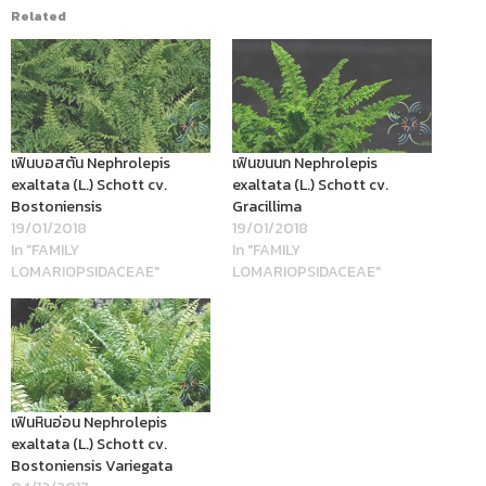
Related
เฟินบอสตัน Nephrolepis
เฟินขนนก Nephrolepis
exaltata (L.) Schott cv.
exaltata (L.) Schott cv.
Bostoniensis
Gracillima
19/01/2018
19/01/2018
In "FAMILY
In "FAMILY
LOMARIOPSIDACEAE"
LOMARIOPSIDACEAE"
เฟินหินอ่อน Nephrolepis
exaltata (L.) Schott cv.
Bostoniensis Variegata