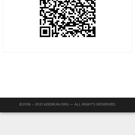
©2016 - 2021 ADDRUN.ORG — ALL RIGHTS RESERVED.