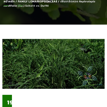
หน้าหลัก
/
FAMILY LOMARIOPSIDACEAE
/
เฟินเกล็ดหอย
Nephrolepis
cordifolia
(Sw.) Schott cv. Duffii
19