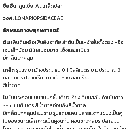
ชื่ออื่น
: กูดเบี้ย เฟินเกล็ดปลา
วงศ์
: LOMARIOPSIDACEAE
ลักษณะทางพฤกษศาสตร์
ต้น
เฟินดินหรือเฟินอิงอาศัย ลำต้นเป็นเหง้าสั้นตั้งตรง หรือ
เอนเล็กน้อย มีไหลบอบบาง แข็งและเหนียว
มีเกล็ดปกคลุม
เกล็ด
รูปแถบ กว้างประมาณ 0.1 มิลลิเมตร ยาวประมาณ 3
มิลลิเมตร ปลายเรียวยาวเป็นหาง ขอบเรียบ
สีน้ำตาล
ใบ
ใบประกอบแบบขนนกชั้นเดียว เรียงเวียนสลับ ก้านใบยาว
3-5 เซนติเมตร สีน้ำตาลอ่อนถึงสีน้ำตาล
มีเกล็ดปกคลุมประปราย รูปแถบแคบ ปลายแตกแขนงเป็นคู่
ใบย่อยขนาดเล็ก เกิดเป็นคู่ชิดกัน ค่อนข้างกลมรี ปลายมน
โคนมนถึงลิ่ม ขอบหยักไม่สม่ำเสมอ บริเวณโคนใบมีขนาดเล็ก