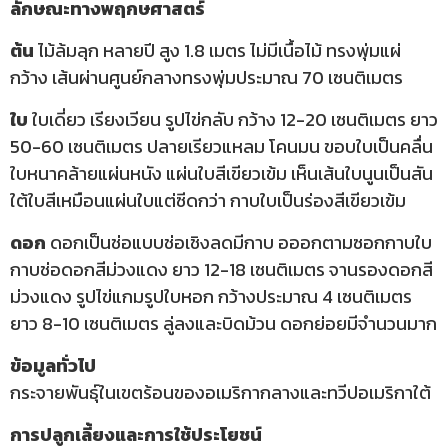
ลักษณะทางพฤกษศาสตร์
ต้น
ไม้ล้มลุก หลายปี สูง 1.8 เมตร ไม่มีเนื้อไม้ ทรงพุ่มแผ่
กว้าง เส้นผ่านศูนย์กลางทรงพุ่มประมาณ 70 เซนติเมตร
ใบ
ใบเดี่ยว เรียงเวียน รูปไข่กลับ กว้าง 12-20 เซนติเมตร ยาว
50-60 เซนติเมตร ปลายเรียวแหลม โคนมน ขอบใบเป็นคลื่น
ใบหนาคล้ายแผ่นหนัง แผ่นใบสีเขียวเข้ม เห็นเส้นใบนูนเป็นสัน
ใต้ใบสีเหมือนแผ่นใบแต่ซีดกว่า กาบใบเป็นร่องสีเขียวเข้ม
ดอก
ดอกเป็นช่อแบบช่อเชิงลดมีกาบ อออกตามซอกกาบใบ
กาบช่อดอกสีม่วงแดง ยาว 12-18 เซนติเมตร จานรองดอกสี
ม่วงแดง รูปไข่แกมรูปใบหอก กว้างประมาณ 4 เซนติเมตร
ยาว 8-10 เซนติเมตร ลู่ลงและบิดม้วน ดอกย่อยมีจำนวนมาก
ข้อมูลทั่วไป
กระจายพันธุ์ในเขตร้อนของอเมริกากลางและทวีปอเมริกาใต้
การปลูกเลี้ยงและการใช้ประโยชน์