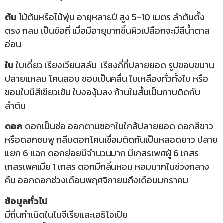
ต้น
ไม้ต้นหรือไม้พุ่ม อายุหลายปี สูง 5-10 เมตร ลำต้นตั้ง
ตรง กลม เป็นข้อถี่ เมื่อมีอายุมากขึ้นผิวเปลือกจะมีสีน้ำตาล
อ่อน
ใบ
ใบเดี่ยว เรียงเวียนสลับ เรียงถี่ที่ปลายยอด รูปขอบขนาน
ปลายแหลม โคนสอบ ขอบเป็นคลื่น ใบเหลืองทั่วทั้งใบ หรือ
ขอบใบมีสีเขียวเข้ม ใบงองุ้มลง ก้านใบสั้นเป็นกาบติดกับ
ลำต้น
ดอก
ดอกเป็นช่อ ออกตามซอกใบใกล้ปลายยอด ดอกสีขาว
หรือดอกชมพู กลีบดอกโคนเชื่อมติดกันเป็นหลอดยาว ปลาย
แยก 6 แฉก ดอกย่อยมีจำนวนมาก มีเกสรเพศผู้ 6 เกสร
เกสรเพศเมีย 1 เกสร ดอกมีกลิ่นหอม หอมมากในช่วงกลาง
คืน ออกดอกช่วงเดือนพฤศจิกายนถึงเดือนมกราคม
ข้อมูลทั่วไป
มีถิ่นกำเนิดในไนจีเรียและเอธิโอเปีย