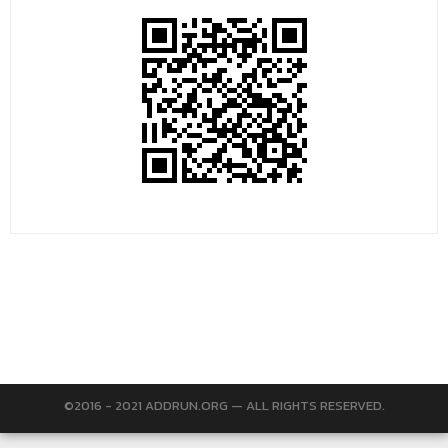
©2016 - 2021 ADDRUN.ORG — ALL RIGHTS RESERVED.