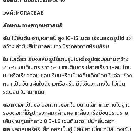
วงศ์:
MORACEAE
ลักษณะทางพฤกษศาสตร์
ต้น
ไม้ยืนต้น อายุหลายปี สูง 10-15 เมตร เรือนยอดรูปไข่ แผ่
กว้าง ลำต้นสีน้ำตาลอมเทา มีรากอากาศห้อยย้อย
ใบ
ใบเดี่ยว เรียงสลับ รูปรีแกมรูปไข่หรือรูปขอบขนาน กว้าง
2.5-5 เซนติเมตร ยาว 5-11 เซนติเมตร ปลายเรียวแหลม โคน
มนหรือเรียวสอบ ขอบเรียบหรือเป็นคลื่นเล็กน้อย ใบค่อนข้าง
หนา เป็นมัน แผ่นใบสีขาวหรือครีม มีสีเขียวกลางใบ ไม่เป็น
ระเบียบ ใบหนาแน่น
ดอก
ดอกเป็นช่อ ออกตามซอกใบ ขนาดเล็ก เกิดภายในฐาน
รองดอกที่มีรูปทรงกลมคล้ายผล เกลี้ยงหรือมีขนประปราย
เส้นผ่านศูนย์กลาง 0.5-1.8 เซนติเมตร ไม่มีกลีบดอก
ผล
ผลกลมหรือรี เล็ก ออกเป็นคู่ มีสีเขียว เมื่อแก่มีสีแดงเข้ม