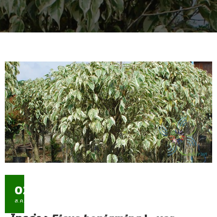
02
ส.ค.