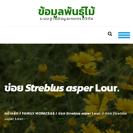
Skip
Skip
ข้อมูลพันธุ์ไม้
to
to
navigation
content
ระบบฐานข้อมูลเกษตรดิจิทัล
ข่อย
Streblus asper
Lour.
หน้าหลัก
/
FAMILY MORACEAE
/
ข่อย
Streblus asper
Lour.
/
ข่อย
Streblus
asper
Lour.