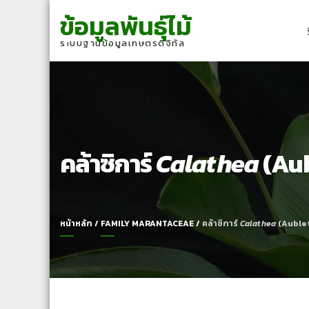
Skip
Skip
ข้อมูลพันธุ์ไม้
to
to
navigation
content
ระบบฐานข้อมูลเกษตรดิจิทัล
คล้าซิการ์
Calathea
(Aub
หน้าหลัก
/
FAMILY MARANTACEAE
/
คล้าซิการ์
Calathea
(Aublet