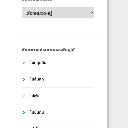
ค้นหา
ตาม
ชื่อ
วงศ์
ค้นหาตามประเภทของพันธุ์ไม้
ไม้คลุมดิน
ไม้ล้มลุก
ไม้พุ่ม
ไม้ยืนต้น