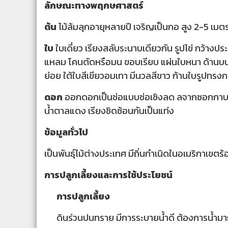
ลักษณะทางพฤกษศาสตร์
ต้น
ไม้ล้มลุกอายุหลายปี เจริญเป็นกอ สูง 2-5 เมต
ใบ
ใบเดี่ยว เรียงสลับระนาบเดียวกัน รูปไข่ กว
แหลม โคนตัดหรือมน ขอบเรียบ แผ่นใบหนา ด้านบนสี
ย่อย ใต้ใบสีเขียวอมเทา มีนวลสีขาว ก้านใบรูปทรง
ดอก
ออกดอกเป็นช่อแบบช่อเชิงลด ลจากซอกกาบใบ
น้ำตาลแดง เรียงชิดซ้อนกันเป็นแท่ง
ข้อมูลทั่วไป
เป็นพันธุ์ไม้ต่างประเทศ มีถิ่นกำเนิดในอเมริกาเขตร้
การปลูกเลี้ยงและการใช้ประโยชน์
การปลูกเลี้ยง
ดินร่วนปนทราย มีการระบายน้ำดี ต้องการน้ำ