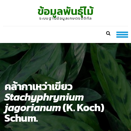
Skip
Skip
ข้อมูลพันธุ์ไม้
to
to
navigation
content
ระบบฐานข้อมูลเกษตรดิจิทัล
คล้ากาเหว่าเขียว
Stachyphrynium
jagorianum
(K. Koch)
Schum.