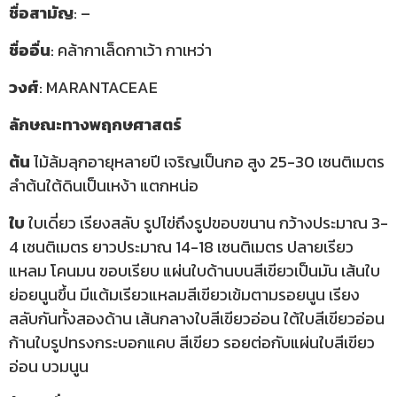
ชื่อสามัญ
: –
ชื่ออื่น
: คล้ากาเล็ดกาเว้า กาเหว่า
วงศ์
: MARANTACEAE
ลักษณะทางพฤกษศาสตร์
ต้น
ไม้ล้มลุกอายุหลายปี เจริญเป็นกอ สูง 25-30 เซนติเมตร
ลำต้นใต้ดินเป็นเหง้า แตกหน่อ
ใบ
ใบเดี่ยว เรียงสลับ รูปไข่ถึงรูปขอบขนาน กว้างประมาณ 3-
4 เซนติเมตร ยาวประมาณ 14-18 เซนติเมตร ปลายเรียว
แหลม โคนมน ขอบเรียบ แผ่นใบด้านบนสีเขียวเป็นมัน เส้นใบ
ย่อยนูนขึ้น มีแต้มเรียวแหลมสีเขียวเข้มตามรอยนูน เรียง
สลับกันทั้งสองด้าน เส้นกลางใบสีเขียวอ่อน ใต้ใบสีเขียวอ่อน
ก้านใบรูปทรงกระบอกแคบ สีเขียว รอยต่อกับแผ่นใบสีเขียว
อ่อน บวมนูน