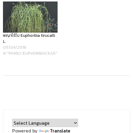
พญาไร้ใบ Euphorbia tirucalli
L.
05/04/2018
In "FAMILY EUPHORBIACEAE"
Powered by
Translate