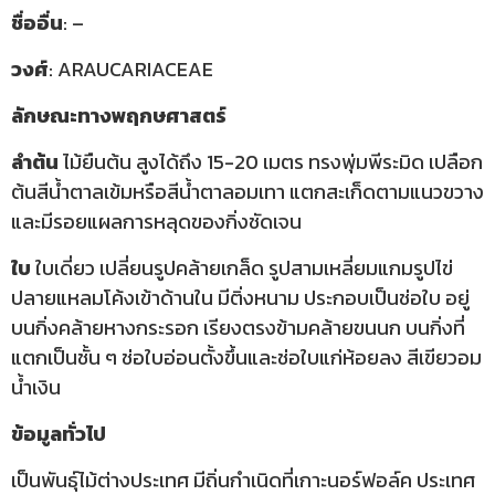
ชื่ออื่น
: –
วงศ์
: ARAUCARIACEAE
ลักษณะทางพฤกษศาสตร์
ลำต้น
ไม้ยืนต้น สูงได้ถึง 15-20 เมตร ทรงพุ่มพีระมิด เปลือก
ต้นสีน้ำตาลเข้มหรือสีน้ำตาลอมเทา แตกสะเก็ดตามแนวขวาง
และมีรอยแผลการหลุดของกิ่งชัดเจน
ใบ
ใบเดี่ยว เปลี่ยนรูปคล้ายเกล็ด รูปสามเหลี่ยมแกมรูปไข่
ปลายแหลมโค้งเข้าด้านใน มีติ่งหนาม ประกอบเป็นช่อใบ อยู่
บนกิ่งคล้ายหางกระรอก เรียงตรงข้ามคล้ายขนนก บนกิ่งที่
แตกเป็นชั้น ๆ ช่อใบอ่อนตั้งขึ้นและช่อใบแก่ห้อยลง สีเขียวอม
น้ำเงิน
ข้อมูลทั่วไป
เป็นพันธุ์ไม้ต่างประเทศ มีถิ่นกำเนิดที่เกาะนอร์ฟอล์ค ประเทศ