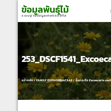
Skip
Skip
ข้อมูลพันธุ์ไม้
to
to
navigation
content
ระบบฐานข้อมูลเกษตรดิจิทัล
253_DSCF1541_Excoeca
หน้าหลัก
/
FAMILY EUPHORBIACEAE
/
ลิ้นกระบือ
Excoecaria coc