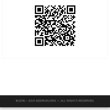
©2016 - 2021 ADDRUN.ORG — ALL RIGHTS RESERVED.