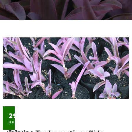
29
มิ.ย.