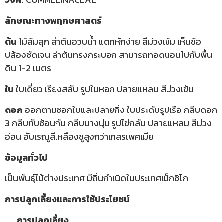
ลักษณะทางพฤกษศาสตร์
ต้น
ไม้ล้มลุก ลำต้นอวบน้ำ แตกหักง่าย สีม่วงเข้ม เห็นข้อ
ปล้องชัดเจน ลำต้นทรงกระบอก สามารถทอดนอนไปกับพื้น
ดิน 1-2 เมตร
ใบ
ใบเดี่ยว เรียงสลับ รูปใบหอก ปลายแหลม สีม่วงเข้ม
ดอก
ออกตามซอกใบและปลายกิ่ง ใบประดับรูปเรือ กลีบดอก
3 กลีบทับซ้อนกัน กลีบบางนุ่ม รูปไข่กลับ ปลายแหลม สีม่วง
อ่อน อับเรณูสีเหลืองชูสูงกว่าเกสรเพศเมีย
ข้อมูลทั่วไป
เป็นพันธุ์ไม้ต่างประเทศ มีถิ่นกำเนิดในประเทศเม็กซิโก
การปลูกเลี้ยงและการใช้ประโยชน์
การปลูกเลี้ยง