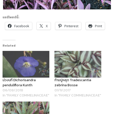
แชร์โพสต์นี้:
Facebook
X
Pinterest
Print
Related
ม่วงนที Dichorisandra
ก้ามปูหลุด Tradescantia
penduliflora Kunth
zebrina Bosse
06/08/2018
01/11/2017
In "FAMILY COMMELINACEAE"
In "FAMILY COMMELINACEAE"