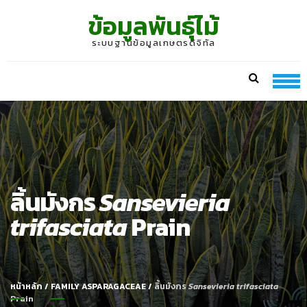
Skip
Skip
ข้อมูลพันธุ์ไม้
to
to
navigation
content
ระบบฐานข้อมูลเกษตรดิจิทัล
ลิ้นมังกร
Sansevieria
trifasciata
Prain
หน้าหลัก
/
FAMILY ASPARAGACEAE
/
ลิ้นมังกร
Sansevieria trifasciata
Prain