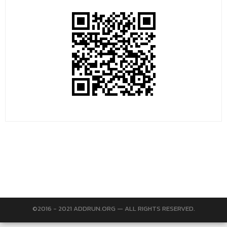
©2016 - 2021 ADDRUN.ORG — ALL RIGHTS RESERVED.