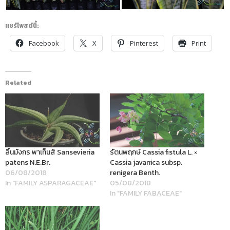
แชร์โพสต์นี้:
Facebook
X
Pinterest
Print
Related
ลิ้นมังกร พาเท็นส์ Sansevieria
รัตนพฤกษ์ Cassia fistula L. ×
patens N.E.Br.
Cassia javanica subsp.
06/08/2018
renigera Benth.
In "FAMILY ASPARAGACEAE"
05/08/2018
In "FAMILY FABACEAE"