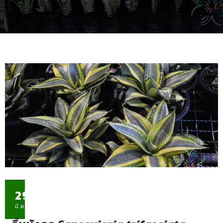
29
มิ.ย.