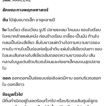
ลักษณะทางพฤกษศาสตร์
ต้น
ไม้พุ่มขนาดเล็ก อายุหลายปี
ใบ
ใบเดี่ยว เรียงเวียน รูปรี ปลายแหลม โคนมน ขอบใบเรียบ
ใบหนาคล้ายแผ่นหนัง ค่อนข้างเรียบ เกลี้ยง เป็นมัน ก้านใบ
กลมเป็นร่องสีเขียว ลิ้นใบยาวแผ่กว้างไปตามความยาวของ
กาบใบ กาบใบเป็นร่องห่อหุ้มลำต้น แผ่นใบสีเขียวปนเทา ขอบ
ใบและเส้นกลางใบสีเขียวเข้มตลอดความยาวของใบ เส้น
กลางใบนูนเด่นชัดบริเวณโคนและค่อยๆเล็กลงจนสุดปลาย
ใบ
ดอก
ออกดอกเป็นช่อแบบช่อเชิงลดมีกาบ ออกบริเวณซอก
ใบ ดอกสีขาว
ข้อมูลทั่วไป
มีถิ่นกำเนิดอยู่ในเขตร้อนทั่วๆไป หรือบริเวณเส้นศูนย์สูตร