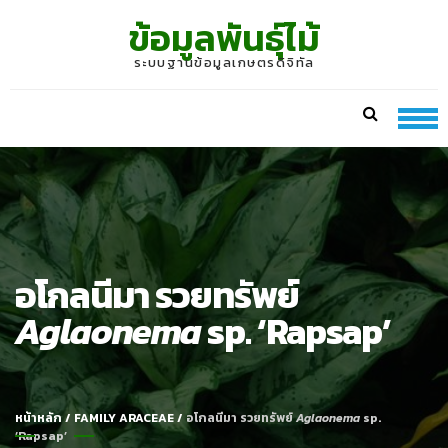
Skip
Skip
ข้อมูลพันธุ์ไม้
to
to
navigation
content
ระบบฐานข้อมูลเกษตรดิจิทัล
อโกลนีมา รวยทรัพย์
Aglaonema
sp. ‘Rapsap’
หน้าหลัก
/
FAMILY ARACEAE
/
อโกลนีมา รวยทรัพย์
Aglaonema
sp.
‘Rapsap’