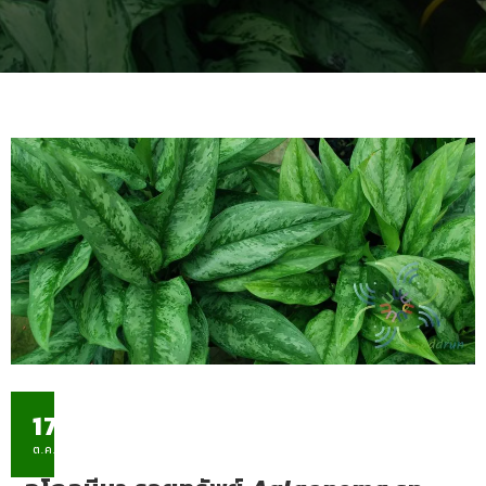
17
ต.ค.