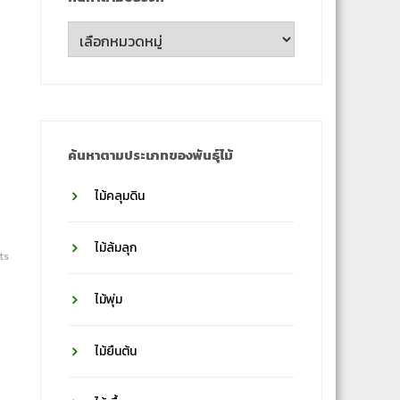
ค้นหา
ตาม
ชื่อ
วงศ์
ค้นหาตามประเภทของพันธุ์ไม้
ไม้คลุมดิน
ไม้ล้มลุก
ts
ไม้พุ่ม
ไม้ยืนต้น