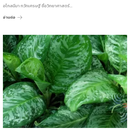
อโกลนีมา กวักเศรษฐี ชื่อวิทยาศาสตร์…
อ่านต่อ