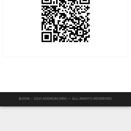
©2016 - 2021 ADDRUN.ORG — ALL RIGHTS RESERVED.