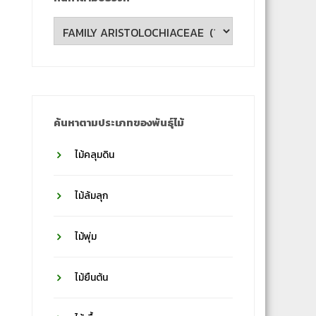
ค้นหา
ตาม
ชื่อ
วงศ์
ค้นหาตามประเภทของพันธุ์ไม้
ไม้คลุมดิน
ไม้ล้มลุก
ไม้พุ่ม
ไม้ยืนต้น