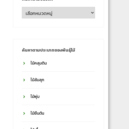
ค้นหา
ตาม
ชื่อ
วงศ์
ค้นหาตามประเภทของพันธุ์ไม้
ไม้คลุมดิน
ไม้ล้มลุก
ไม้พุ่ม
ไม้ยืนต้น