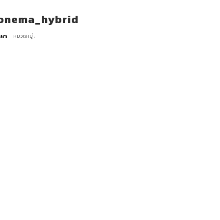
onema_hybrid
Team
หมวดหมู่ :