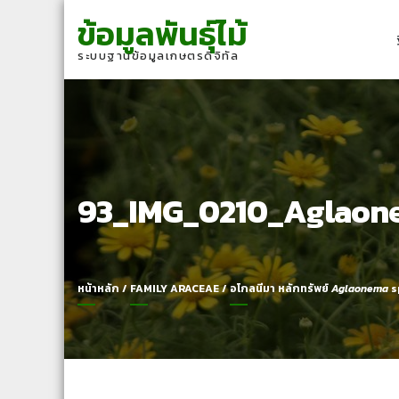
Skip
Skip
ข้อมูลพันธุ์ไม้
to
to
navigation
content
ระบบฐานข้อมูลเกษตรดิจิทัล
93_IMG_0210_Aglaon
หน้าหลัก
/
FAMILY ARACEAE
/
อโกลนีมา หลักทรัพย์
Aglaonema
s