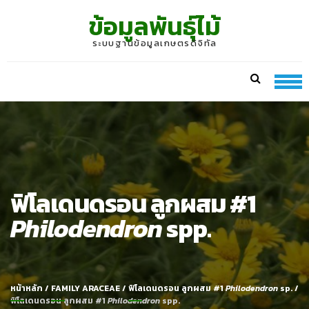
Skip
Skip
ข้อมูลพันธุ์ไม้
to
to
navigation
content
ระบบฐานข้อมูลเกษตรดิจิทัล
ฟิโลเดนดรอน ลูกผสม #1
Philodendron
spp.
หน้าหลัก
/
FAMILY ARACEAE
/
ฟิโลเดนดรอน ลูกผสม #1
Philodendron
sp.
/
ฟิโลเดนดรอน ลูกผสม #1
Philodendron
spp.