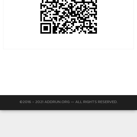
©2016 - 2021 ADDRUN.ORG — ALL RIGHTS RESERVED.