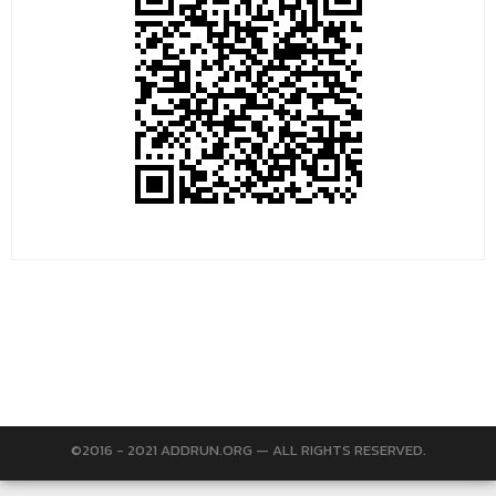
©2016 - 2021 ADDRUN.ORG — ALL RIGHTS RESERVED.