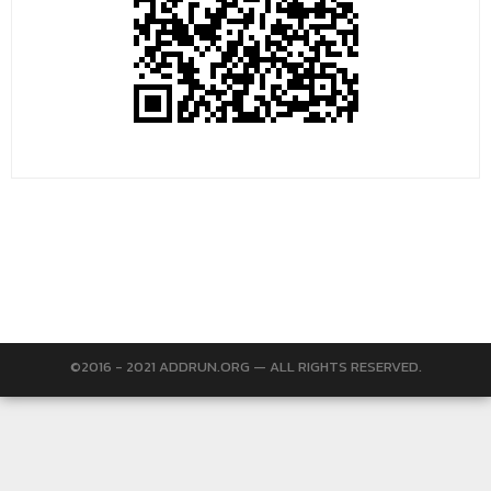
©2016 - 2021 ADDRUN.ORG — ALL RIGHTS RESERVED.