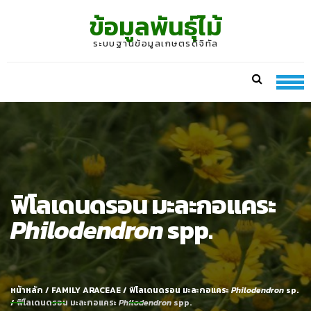
Skip
Skip
ข้อมูลพันธุ์ไม้
to
to
navigation
content
ระบบฐานข้อมูลเกษตรดิจิทัล
ฟิโลเดนดรอน มะละกอแคระ
Philodendron
spp.
หน้าหลัก
/
FAMILY ARACEAE
/
ฟิโลเดนดรอน มะละกอแคระ
Philodendron
sp.
/
ฟิโลเดนดรอน มะละกอแคระ
Philodendron
spp.