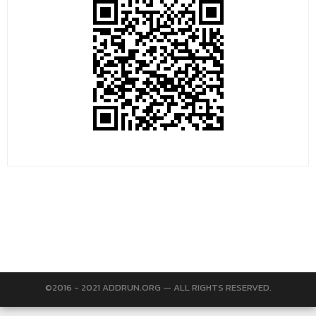
©2016 - 2021 ADDRUN.ORG — ALL RIGHTS RESERVED.