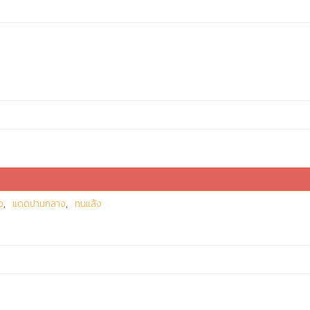
ว
แดดปานกลาง
ทนแล้ง