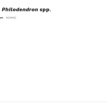
อ
Philodendron
spp.
Team
หมวดหมู่ :