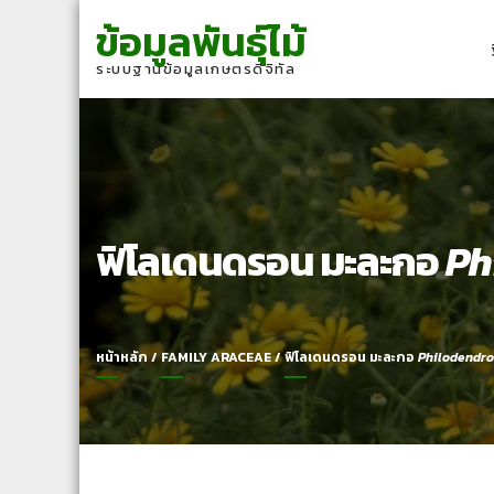
Skip
Skip
ข้อมูลพันธุ์ไม้
to
to
navigation
content
ระบบฐานข้อมูลเกษตรดิจิทัล
ฟิโลเดนดรอน มะละกอ
Ph
หน้าหลัก
/
FAMILY ARACEAE
/
ฟิโลเดนดรอน มะละกอ
Philodendr