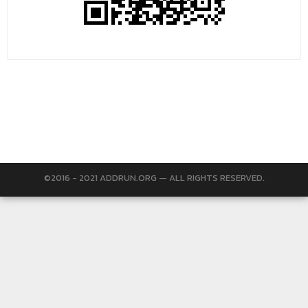
©2016 - 2021 ADDRUN.ORG — ALL RIGHTS RESERVED.