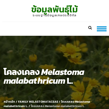
Skip
Skip
ข้อมูลพันธุ์ไม้
to
to
navigation
content
ระบบฐานข้อมูลเกษตรดิจิทัล
โคลงเคลง
Melastoma
malabathricum
L.
หน้าหลัก
/
FAMILY MELASTOMATACEAE
/
โคลงเคลง
Melastoma
malabathricum
L.
/
โคลงเคลง
Melastoma malabathricum
L.