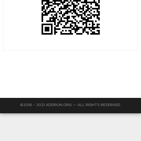
©2016 - 2021 ADDRUN.ORG — ALL RIGHTS RESERVED.