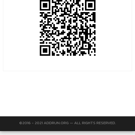
©2016 - 2021 ADDRUN.ORG — ALL RIGHTS RESERVED.