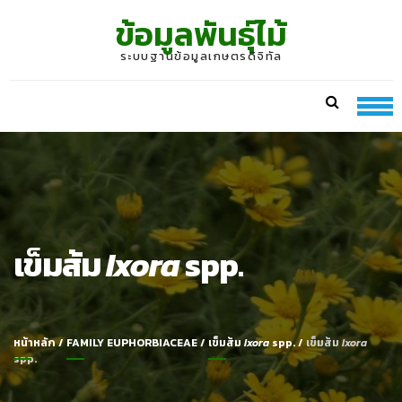
Skip
Skip
ข้อมูลพันธุ์ไม้
to
to
navigation
content
ระบบฐานข้อมูลเกษตรดิจิทัล
เข็มส้ม
Ixora
spp.
หน้าหลัก
/
FAMILY EUPHORBIACEAE
/
เข็มส้ม
Ixora
spp.
/
เข็มส้ม
Ixora
spp.