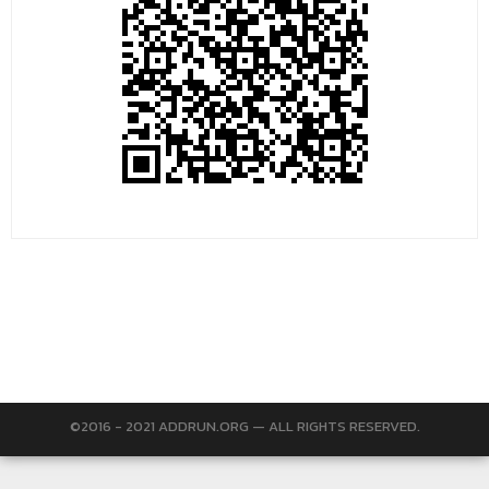
©2016 - 2021 ADDRUN.ORG — ALL RIGHTS RESERVED.