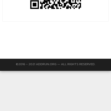
©2016 - 2021 ADDRUN.ORG — ALL RIGHTS RESERVED.