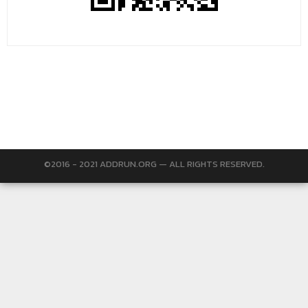
©2016 - 2021 ADDRUN.ORG — ALL RIGHTS RESERVED.