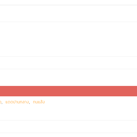
ว
แดดปานกลาง
ทนแล้ง