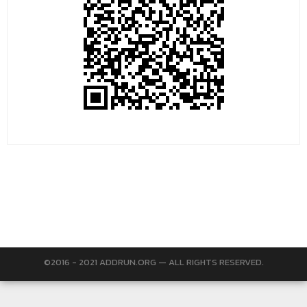
©2016 - 2021 ADDRUN.ORG — ALL RIGHTS RESERVED.