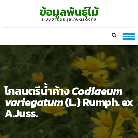
Skip
Skip
ข้อมูลพันธุ์ไม้
to
to
navigation
content
ระบบฐานข้อมูลเกษตรดิจิทัล
โกสนตรีน้ำค้าง
Codiaeum
variegatum
(L.) Rumph. ex
A.Juss.