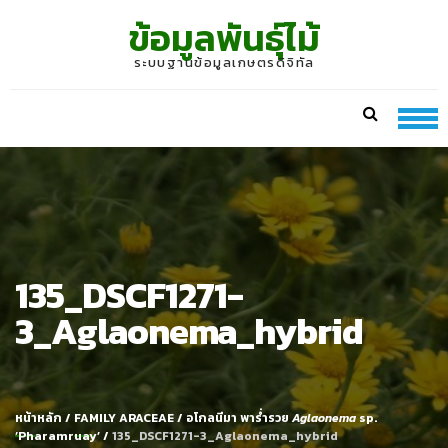
Skip
Skip
ข้อมูลพันธุ์ไม้
to
to
navigation
content
ระบบฐานข้อมูลเกษตรดิจิทัล
135_DSCF1271-
3_Aglaonema_hybrid
หน้าหลัก
/
FAMILY ARACEAE
/
อโกลนีมา พาร่ำรวย
Aglaonema
sp.
‘Pharamruay’
/
135_DSCF1271-3_Aglaonema_hybrid