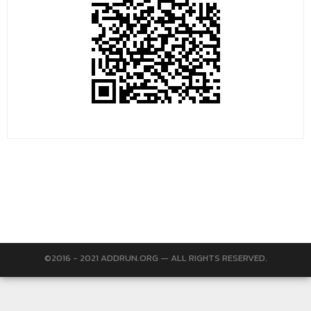
©2016 - 2021 ADDRUN.ORG — ALL RIGHTS RESERVED.