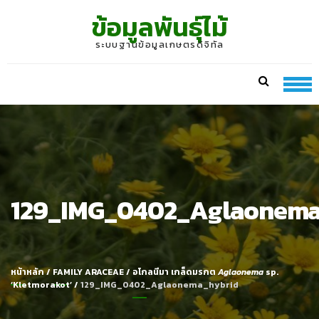
Skip
Skip
ข้อมูลพันธุ์ไม้
to
to
navigation
content
ระบบฐานข้อมูลเกษตรดิจิทัล
129_IMG_0402_Aglaonema
หน้าหลัก
/
FAMILY ARACEAE
/
อโกลนีมา เกล็ดมรกต
Aglaonema
sp.
‘Kletmorakot’
/
129_IMG_0402_Aglaonema_hybrid