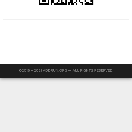
©2016 - 2021 ADDRUN.ORG — ALL RIGHTS RESERVED.