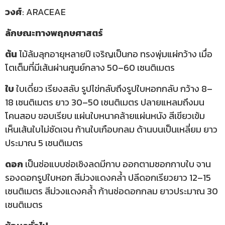
วงศ์
: ARACEAE
ลักษณะทางพฤกษศาสตร์
ต้น
ไม้ล้มลุกอายุหลายปี เจริญเป็นกอ ทรงพุ่มแผ่กว้าง เมื่อ
โตเต็มที่มีเส้นผ่านศูนย์กลาง 50–60 เซนติเมตร
ใบ
ใบเดี่ยว เรียงสลับ รูปไข่กลับถึงรูปใบหอกกลับ กว้าง 8–
18 เซนติเมตร ยาว 30–50 เซนติเมตร ปลายแหลมถึงมน
โคนสอบ ขอบเรียบ แผ่นใบหนาคล้ายแผ่นหนัง สีเขียวเข้ม
เห็นเส้นใบไม่ชัดเจน ก้านใบเกือบกลม ด้านบนเป็นเหลี่ยม ยาว
ประมาณ 5 เซนติเมตร
ดอก
เป็นช่อแบบช่อเชิงลดมีกาบ ออกตามซอกกาบใบ จาน
รองดอกรูปใบหอก สีม่วงแดงคล้ำ ปลีดอกเรียวยาว 12–15
เซนติเมตร สีม่วงแดงคล้ำ ก้านช่อดอกกลม ยาวประมาณ 30
เซนติเมตร