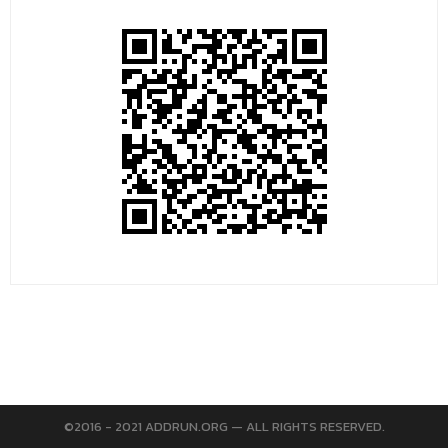
©2016 - 2021 ADDRUN.ORG — ALL RIGHTS RESERVED.