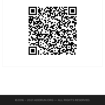
©2016 - 2021 ADDRUN.ORG — ALL RIGHTS RESERVED.