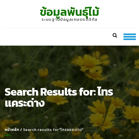
Skip
Skip
ข้อมูลพันธุ์ไม้
to
to
navigation
content
ระบบฐานข้อมูลเกษตรดิจิทัล
Search Results for:
ไทร
แคระด่าง
หน้าหลัก
/
Search results for"ไทรแคระด่าง"