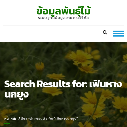
Skip
Skip
ข้อมูลพันธุ์ไม้
to
to
navigation
content
ระบบฐานข้อมูลเกษตรดิจิทัล
Search Results for:
เฟินหาง
นกยูง
หน้าหลัก
/
Search results for"เฟินหางนกยูง"