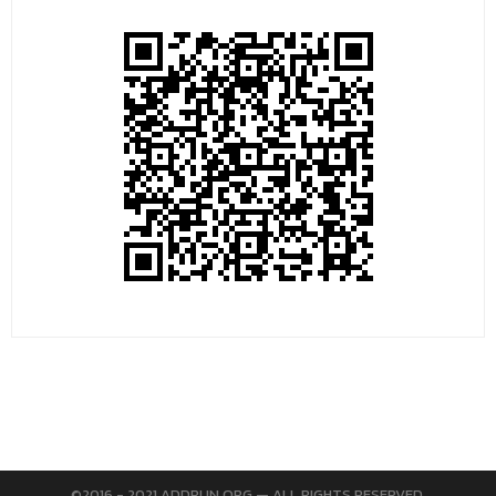
©2016 - 2021 ADDRUN.ORG — ALL RIGHTS RESERVED.