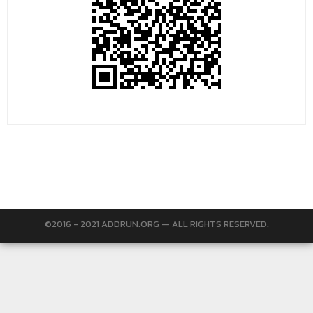
©2016 - 2021 ADDRUN.ORG — ALL RIGHTS RESERVED.