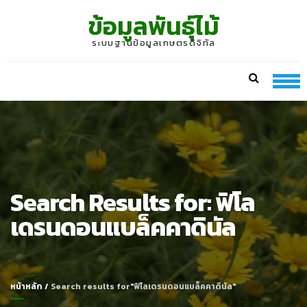
Skip
Skip
ข้อมูลพันธุ์ไม้
to
to
navigation
content
ระบบฐานข้อมูลเกษตรดิจิทัล
Search Results for:
ฟิโล
เดรนดอนแบล็คคาดินัล
หน้าหลัก
/
Search results for"ฟิโลเดรนดอนแบล็คคาดินัล"