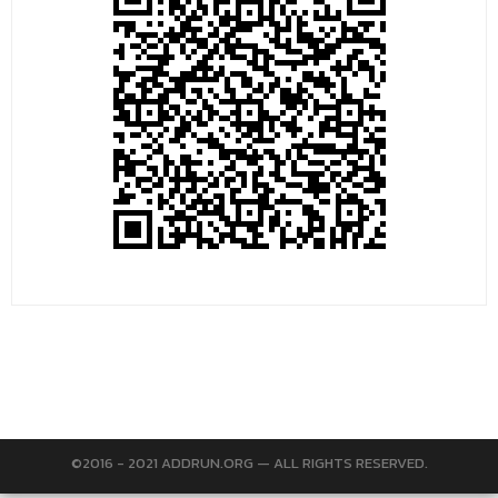
©2016 - 2021 ADDRUN.ORG — ALL RIGHTS RESERVED.