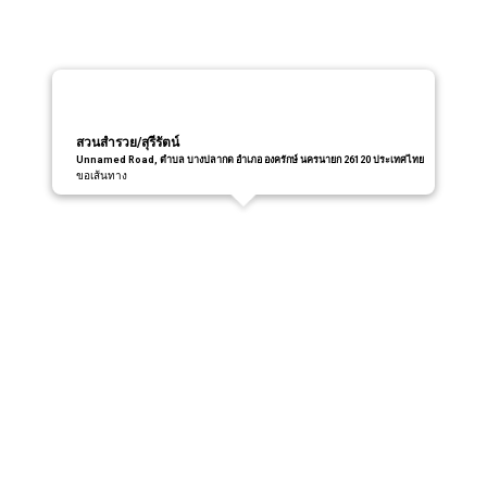
สวนสำรวย/สุรีรัตน์
Unnamed Road, ตำบล บางปลากด อำเภอ องครักษ์ นครนายก 26120 ประเทศไทย
ขอเส้นทาง